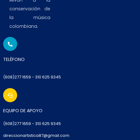
llevan a la
conservación de
la música
colombiana.
TELÉFONO
(608)277 1659 - 310 625 9345
EQUIPO DE APOYO
(6
08)277 1659
- 310 625 9345
direccionartistica87@gmail.com