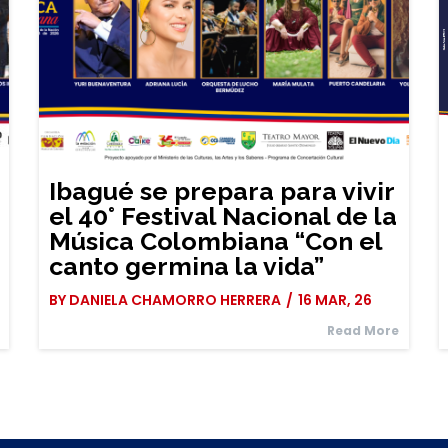
Ibagué se prepara para vivir
el 40° Festival Nacional de la
Música Colombiana “Con el
canto germina la vida”
BY
DANIELA CHAMORRO HERRERA
/
16
MAR, 26
Read More