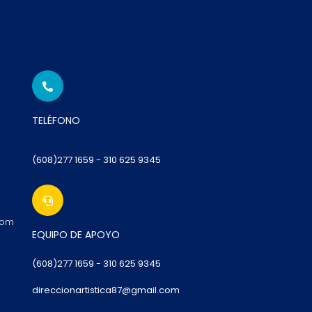
TELÉFONO
(608)277 1659 - 310 625 9345
com
EQUIPO DE APOYO
(6
08)277 1659
- 310 625 9345
direccionartistica87@gmail.com