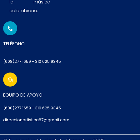
la música
colombiana.
TELÉFONO
(608)277 1659 - 310 625 9345
EQUIPO DE APOYO
(6
08)277 1659
- 310 625 9345
direccionartistica87@gmail.com